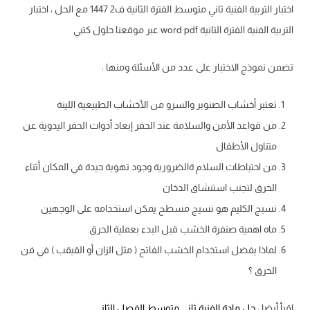
اختبار التربية الفنية ثاني متوسط الفترة الثانية ف2 1447 مع الحل ، اختبار
التربية الفنية الفترة الثانية word pdf عبر موقعنا حلول كتبي
تضمن نموذج الاختبار على عدد من الأسئلة ومنها :
تعتبر أخشاب الصنوبر والسرو من الأخشاب الطبيعية اللينة
من قواعد الأمن والسلامة عند الحفر إبعاد أدوات الحفر اليدوية عن
متناول الأطفال
من احتياطات السلام ةالضرورية وجود تهوية جيدة في المكان أثناء
الحرق لتجنب استنشاق الدخان
نسبج الكليم هو نسيج مسطح يمكن استخدامه على الوجهين
ماه اهمية صنفرة الخشب قبل البدء بعملية الحرق
لماذا يفضل استخدام الخشب الفاتح ( مثل الزان أو القيقب ) في فن
الحرق ؟
إقرأ أيضا :
حل مادة الفنية ثاني متوسط الفصل الثاني