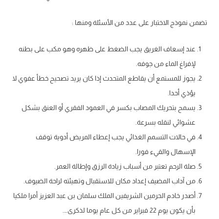
تضمن نموذج الاختبار على عدد من الأسئلة ومنها :
عند إسعاف الغريق يجب الضغط على ظهره وهو مكب على بطنه
لإفراغ الماء من جوفه.
يجوز للمستمع أن يقاطع المتحدث إذا كان يريد تصحيح خطأ عفوي لا
يؤذي أحدا.
يسمح بتحريك المصاب بكسر في العمود الفقري أو العنق بشكل
عشوائي لنقله بسرعة.
في حالات التسمم الغذائي يجب إعطاء المريض أدوية توقف
الإسهال والقيء فورا.
صلة الرحم تعتبر من أسباب زيادة الرزق وإطالة العمر.
من آداب المضيف إعداد مكان للاستقبال وتهيئته لراحة الضيوف.
أصدر خادم الحرمين الشريفين الملك سلمان بن عبد العزيز أمرا ملكيا
بأن يكون يوم 22 فبراير من كل عام يوما لذكرى….