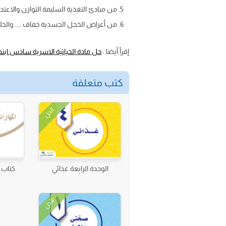
من مبادئ التغذية السليمة التوازن والاعتد
من أعراض الخجل الجسدية جفاف ….. والحل
إقرأ أيضا :
حل مادة الحياتية الاسرية سادس ابتد
كتب متعلقة
الحل
الوحدة الرابعة غذائي
كتاب ا
الحل