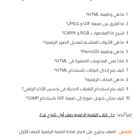
ما هي وظيفة HTML؟
ما الفرق بين صيغة GIF و JPEG؟
اشرح ما المقصود بـ RGB و CMYK؟
ما هي الأدوات المناسبة لتعديل الصور الرقمية؟
ما هي وظيفة Pencil2D؟
ماذا تعني المحتويات المتغيرة في HTML؟
كيف يتم إدخال البيانات باستخدام HTML؟
ما هي البيانات الرقمية؟
كيف يتم استخدام التقنيات الحديثة في تحسين الأداء الرقمي؟
كيف يمكن تحويل صورة إلى صيغة GIF باستخدام GIMP؟
إقرأ أيضا :
حل كتاب التقنية الرقمية صف أول ثانوي ف2
ملخص :
الملف يحتوي على اختبار لمادة التقنية الرقمية للصف الأول