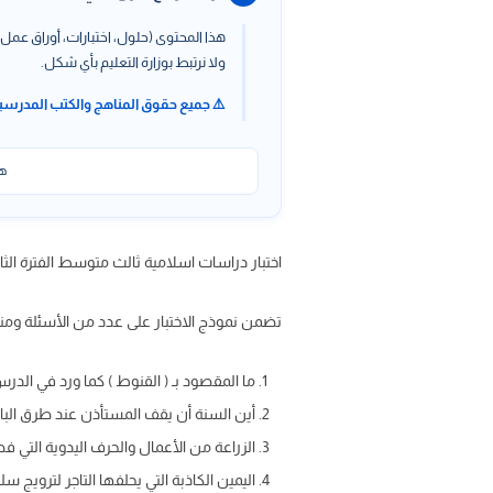
هذا المحتوى (حلول، اختبارات، أوراق عمل،
ولا نرتبط بوزارة التعليم بأي شكل.
⚠️ جميع حقوق المناهج والكتب المدرسي
هذ
اختبار دراسات اسلامية ثالث متوسط الفترة الثانية ف2 1447 مع الحل ، اختبار اسلامية الفترة الثانية pdf word 
تضمن نموذج الاختبار على عدد من الأسئلة ومنه
ما المقصود بـ ( القنوط ) كما ورد في الدر
أين السنة أن يقف المستأذن عند طرق الب
الزراعة من الأعمال والحرف اليدوية التي فط
اليمين الكاذبة التي يحلفها التاجر لترويج س