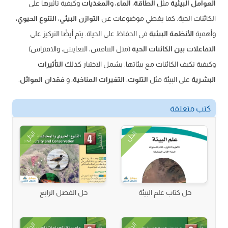
العوامل البيئية
مثل
الطاقة
،
الماء
، و
المغذيات
وكيفية تأثيرها على
الكائنات الحية. كما يغطي موضوعات عن
التوازن البيئي
،
التنوع الحيوي
،
وأهمية
الأنظمة البيئية
في الحفاظ على الحياة. يتم أيضًا التركيز على
التفاعلات بين الكائنات الحية
(مثل التنافس، التعايش، والافتراس)
وكيفية تكيف الكائنات مع بيئاتها. يشمل الاختبار كذلك
التأثيرات
البشرية
على البيئة مثل
التلوث
،
التغيرات المناخية
، و
فقدان الموائل
.
كتب متعلقة
الحل
الحل
حل كتاب علم البيئة
حل الفصل الرابع
الحل
الحل