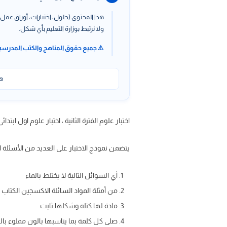
هذا المحتوى (حلول، اختبارات، أوراق عمل،
ولا نرتبط بوزارة التعليم بأي شكل.
⚠️ جميع حقوق المناهج والكتب المدرسي
هذ
اختبار علوم الفترة الثانية ، اختبار علوم اول ابتدائي الفترة الثانية ف2 1447 مع الحل pdf و
يتضمن نموذج الاختبار على العديد من الأسئلة 
أي السوائل التالية لا يختلط بالماء
من أمثلة المواد السائلة الاكسجين الكتاب 
مادة لها كتله وشكلها ثابت
صلى كل كلمة بما يناسبها بالون مملوء با