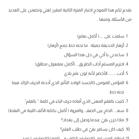
نقدم لكم هذا النموذج اختبار الفترة الثانية لمقرر لغتي وتضمن على العديد
من الأسئلة، ومنها :
سلمت على ……( أكمل بعلم)
أزهار الحديقة جميلة . ما تحته خط جمع (أزهار)
ساعدني يا أخي في حل هذا السؤال
احترم المسلم آداب الطريق…..(أكمل بمفعول مطلق)
أحب ………..الأخضر لأنه لون علم بلاي
المؤمن للمومن كالجسد الواحد التأثير الذي أحدثه الحرف الزائد فيما
تحته خط
كتبت بالقلم المعنى الذي أفاده حرف الباء في كلمة ” بالقلم”
سعـ…..الحاج بين الصفـ….والمروة ( أكمل بكتابة الألف اللينة في النقط)
ماذا حزن بقيّ عندما وصل إلى بغداد؟
كيف كان يسافر بقيّ في طلب العلم؟
انطلق المتسابق كالصاروخ الكاف في كلمة (كالصاروخ ) تفيد