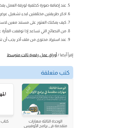
عند إضافة صورة كخلفية لورقة العمل يفضل
اذكر طريقتين مختلفتين لبدء تشغيل عرض 
كيف يمكنك العثور على مستند معين لاستير
من النصائح التي تساعد إذا توقفت الفأرة عن ا
عند استيراد محتوى من ملف آخر يجب أن تكون ا
إقرأ أيضا /
أوراق عمل رقمية ثالث متوسط
كتب متعلقة
الحل
الوحدة الثالثة مهارات
كتاب ا
متقدمة في برامج الأوفيس