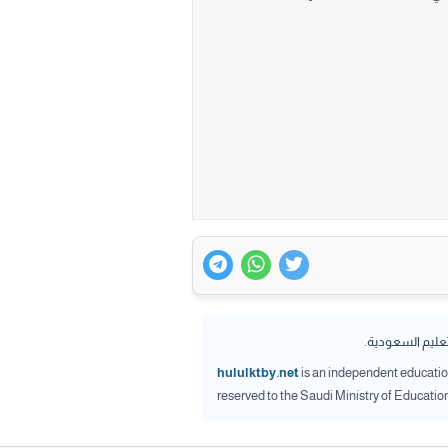
تعليم السعودية.
hululktby.net
is an independent educationa
reserved to the Saudi Ministry of Educatio