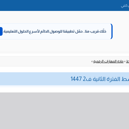
الانتقال
كتبي
إلى
المحتوى
خلّك قريب منا..
حمّل تطبيقنا للوصول الدائم لأسرع الحلول التعليمية.
ط
»
مادة المهارات الرقمية
»
فترة الثانية ف2 1447