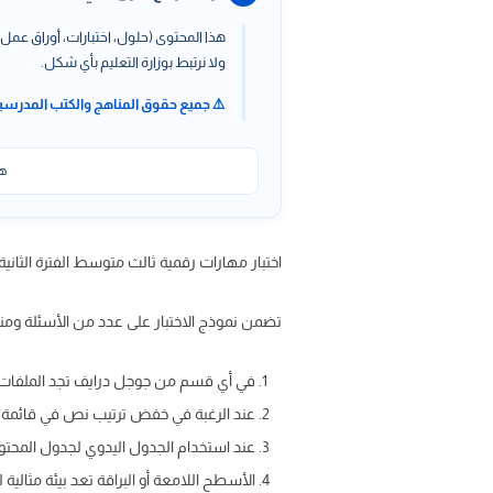
هذا المحتوى (حلول، اختبارات، أوراق عمل،
ولا نرتبط بوزارة التعليم بأي شكل.
⚠️ جميع حقوق المناهج والكتب المدرسي
هذ
اختبار مهارات رقمية ثالث متوسط الفترة الثانية ف2 1447 مع الحل ، اختبار مهارات رقمية الفترة الثانية word pdf عبر ح
تضمن نموذج الاختبار على عدد من الأسئلة ومنه
في أي قسم من جوجل درايف تجد الملفات 
عند الرغبة في خفض ترتيب نص في قائمة متعددة المستويات ltilevel list
عند استخدام الجدول اليدوي لجدول المحتوي
الأسطح اللامعة أو البراقة تعد بيئة مثالية 