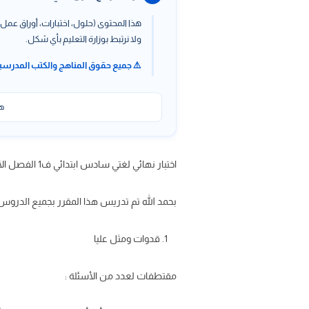
هذا المحتوى (حلول، اختبارات، أوراق عمل،
ولا نرتبط بوزارة التعليم بأي شكل.
⚠️ جميع حقوق المناهج والكتب المدرسي
هذ
اختبار نهائي لغتي سادس ابتدائي ف1 الفصل الأول ، اختبار لغتي الجميلة صف سادس ف1 مع الحل pdf على موقعنا حلول كتبي
بحمد الله تم تدريس هذا المقرر بجميع الدروس 
قدوات ومثل عليا
مقتطفات لعدد من الأسئلة :