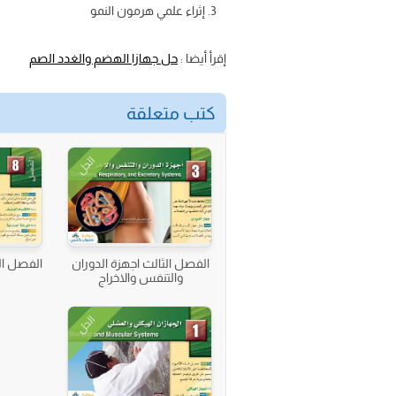
إثراء علمي هرمون النمو
إقرأ أيضا :
حل جهازا الهضم والغدد الصم
كتب متعلقة
الحل
الفصل الثالث اجهزة الدوران
الفصل الث
والتنفس والاخراج
الحل