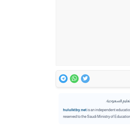
تعليم السعودية.
hululktby.net
is an independent educationa
reserved to the Saudi Ministry of Educatio