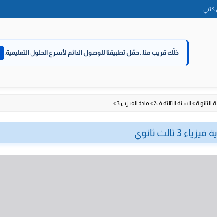
الانتقال
كتبي
إلى
المحتوى
خلّك قريب منا..
حمّل تطبيقنا للوصول الدائم لأسرع الحلول التعليمية.
 الثانوية
»
السنة الثالثة ف2
»
مادة الفيزياء 3
»
 ثالث ثانوي