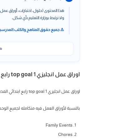
هذا المحتوى (حلول، اختبارات، أوراق عمل،
ولا نرتبط بوزارة التعليم بأي شكل.
⚠️ جميع حقوق المناهج والكتب المدرسي
هذ
اوراق عمل انجليزي top goal 1 رابع ابتدائي الفصل الاول ف1 مع الحل
اوراق عمل انجليزي top goal 1 رابع ابتدائي الفصل الاول ف1 ، اوراق عمل انجليزي top goal 1 رابع ابتدائي الفصل الاول ف1 مع الحل
بالنسبة لأوراق العمل فيه متكامله لجميع الوح
Family Events
Chores