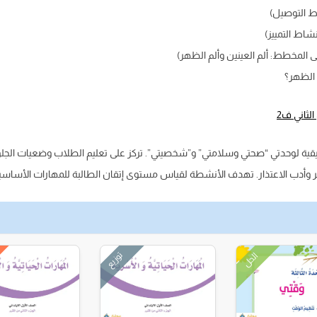
ط التوصيل)
نشاط التمييز)
لى المخطط: ألم العينين وألم الظهر)
الظهر؟
لثاني ف2
قية لوحدتي “صحتي وسلامتي” و”شخصيتي”. تركز على تعليم الطلاب وضعيات الجل
مر وأدب الاعتذار. تهدف الأنشطة لقياس مستوى إتقان الطالبة للمهارات الأساسي
توزيع
الحل