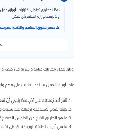
هذا المحتوى (حلول، اختبارات، أوراق عمل،
ولا نرتبط بوزارة التعليم بأي شكل.
⚠️ جميع حقوق المناهج والكتب المدرسي
هذ
اوراق عمل مهارات حياتية واسرية ف2 صف أول ابتدائي عرض مباشر وتحميل pdf word عبر موقعنا حلول كتبي
ملف أوراق العمل يساعد الطالب على فهم واست
تَنَمَّرَ أَحَدُ زُمَلَائِكَ عَلَى آخَرٍ، مَاذَا يَنْبَغِي أَنْ تَف
كَيْفَة تقدم الْمُسَاعَدَةَ لزميلك عند نسيانه
ما هو الطريق الناتج عن الجلوس الصحيح؟ (ب
ما هي أدوات نظافة الوجه؟ (بناءً على نشاط