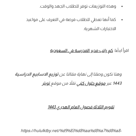
وهذه التوزيعات توفر للطلاب الجهد والوقت.
كما أنها تعطي للطلاب فرصة في التعرف على مواعيد
الاختبارات الشهرية.
يضًا:
كم راتب مدير المدرسة في السعودية
وهنا نكون وصلنا إلى نهاية مقالنا عن
توزيع الاسابيع الدراسية
1443
عبر
موقع حلول كتبي
نقلاً من موقع
تويتر
تقويم الثلاثة فصول العام الهجري 1443
https://hululktby.net/%d9%83%d8%aa%d8%a7%d8%a8-