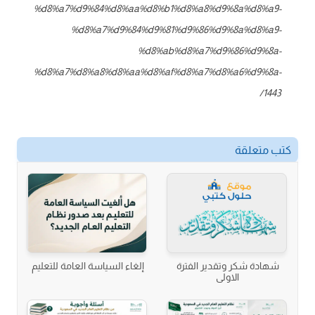
%d8%a7%d9%84%d8%aa%d8%b1%d8%a8%d9%8a%d8%a9-
%d8%a7%d9%84%d9%81%d9%86%d9%8a%d8%a9-
%d8%ab%d8%a7%d9%86%d9%8a-
%d8%a7%d8%a8%d8%aa%d8%af%d8%a7%d8%a6%d9%8a-
1443/
ب متعلقة
شهادة شكر وتقدير الفترة
إلغاء السياسة العامة للتعليم
الاولى