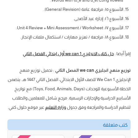
Words with (o_e and u_e) Long vowels.
الأسبوع ١٥: مراجعة عامة (General Revision).
الأسبوع ١٦: إجازة عيد الأضحى.
الأسبوع ١٧: Unit 4 Review + Mini Assessment / Worksheet.
الأسبوع ١٨: مراجعة / تعزيز مهارات / استكمال ملفات الإنجاز.
إقرأ أيضا :
حل كتاب الانجليزي we can 1 أول ابتدائي الفصل الثاني
توزيع منهج انجليزي we can الفصل الثاني
: تحميل توزيع منهج
الإنجليزي We Can 1 للصف الأول الابتدائي، الفصل الثاني 1447 هـ. يتضمن
الخطة الأسبوعية للوحدات (Toys, Food, Animals, Days) مع تواريخ
الأسابيع الدراسية والإجازات الرسمية. مرجع شامل للمعلمين والطلاب
لتنظيم الدراسة والمراجعة وفق جدول
وزارة التعليم
عبر موقع حلول كتبي.
كتب متعلقة