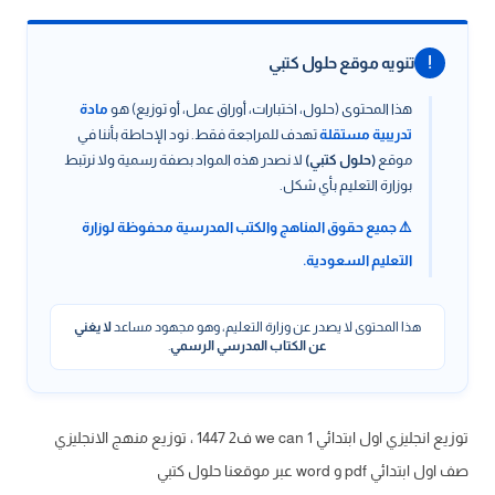
!
تنويه موقع حلول كتبي
هذا المحتوى (حلول، اختبارات، أوراق عمل، أو توزيع) هو
مادة
تدريبية مستقلة
تهدف للمراجعة فقط. نود الإحاطة بأننا في
موقع
(حلول كتبي)
لا نصدر هذه المواد بصفة رسمية ولا نرتبط
بوزارة التعليم بأي شكل.
⚠️ جميع حقوق المناهج والكتب المدرسية محفوظة لوزارة
التعليم السعودية.
هذا المحتوى لا يصدر عن وزارة التعليم، وهو مجهود مساعد
لا يغني
عن الكتاب المدرسي الرسمي
.
توزيع انجليزي اول ابتدائي we can 1 ف2 1447 ، توزيع منهج الانجليزي
صف اول ابتدائي pdf و word عبر موقعنا حلول كتبي