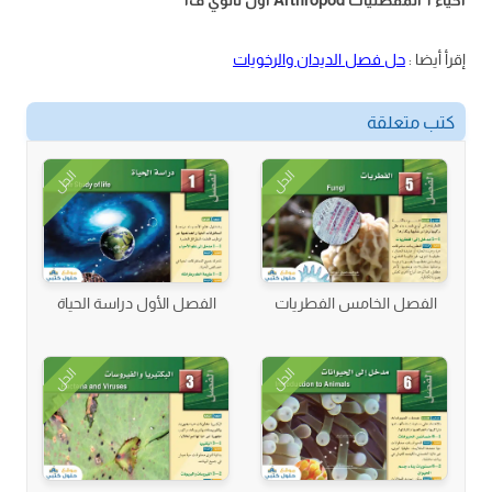
أحياء 1 المفصليات Arthropod أول ثانوي ف1
إقرأ أيضا :
حل فصل الديدان والرخويات
كتب متعلقة
الحل
الحل
الفصل الخامس الفطريات
الفصل الأول دراسة الحياة
الحل
الحل