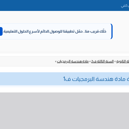
الانتقال
كتبي
إلى
المحتوى
خلّك قريب منا..
حمّل تطبيقنا للوصول الدائم لأسرع الحلول التعليمية.
 الثانوية
»
السنة الثالثة ف2
»
مادة هندسة البرمجيات
»
ية مادة هندسة البرمجيات ف1