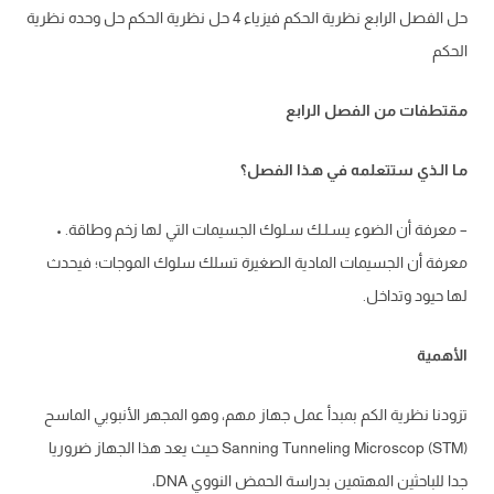
حل الفصل الرابع نظرية الحكم فيزياء 4 حل نظرية الحكم حل وحده نظرية
الحكم
مقتطفات من الفصل الرابع
مـا الـذي ستتعلمه في هـذا الفصل؟
– معرفة أن الضوء يسـلـك سـلوك الجسيمات التي لها زخم وطاقة. •
معرفة أن الجسيمات المادية الصغيرة تسلك سلوك الموجات؛ فيحدث
لها حيود وتداخل.
الأهمية
تزودنا نظرية الكم بمبدأ عمل جهاز مهم، وهو المجهر الأنبوبي الماسح
(STM) Sanning Tunneling Microscop حيث يعد هذا الجهاز ضروريا
جدا للباحثين المهتمين بدراسة الحمض النووي DNA،