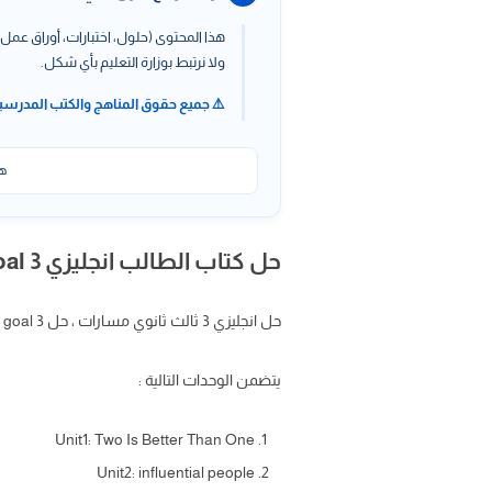
هذا المحتوى (حلول، اختبارات، أوراق عمل،
ولا نرتبط بوزارة التعليم بأي شكل.
⚠️ جميع حقوق المناهج والكتب المدرسي
هذ
حل كتاب الطالب انجليزي Mega Goal 3 ثالث ثانوي الفصل الأول
حل انجليزي 3 ثالث ثانوي مسارات ، حل mega goal 3 السنة الثالثة مسارات ، ثالث ثانوي انجليزي مسارات الفصل الدراسي الأول مسارات
يتضمن الوحدات التالية :
Unit1: Two Is Better Than One
Unit2: influential people