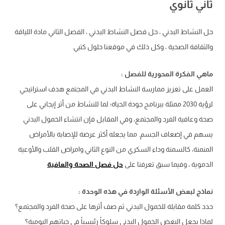
ثاني ثانوي
حل النشاط البدني ، حل فصل النشاط البدني ، الفصل الثاني مادة اللياقة
والثقافة الصحية ، وكل ذلك في موقعنا حلول كتبي
ماهي الفكرة المحورية للفصل :
العمل على تعزيز ممارسة النشاط البدني في المجتمع هدف استراتيجي
لرؤية 2030 ممثلة ببرنامج جودة الحياة؛ لما للنشاط من أثر إيجابي على
صحة وعافية الفرد والمجتمع، وفي المقابل فإن انتشاء الخمول البدني
يسهم في إضعاف الجسم. مما يجعله أكثر عرضة للإصابة بالأمراض
المنمنة، كالسمنة وداء السكري من النوع الثاني وامراض القلب والأوعية
الدموية ، وفيما سبق تعرفنا على
حل فصل الصحة والعافية
نماذج لبعض الأسئلة الواردة في هذه الوحدة :
حدد كلمة مقابلة للخمول البدني ثم صف أثرها على صحة الفرد والمجتمع؟
لماذا يجعل البعض الخمول البدني سلوكاً رئيسياً في حياتهم اليومية؟