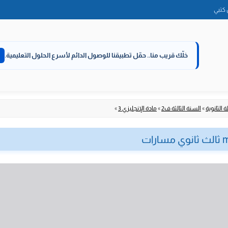
الانتقال
كتبي
إلى
المحتوى
خلّك قريب منا..
حمّل تطبيقنا للوصول الدائم لأسرع الحلول التعليمية.
 الثانوية
»
السنة الثالثة ف2
»
مادة الإنجليزي 3
»