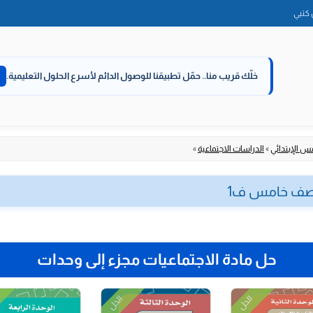
الانتقال
كتبي
إلى
المحتوى
خلّك قريب منا..
حمّل تطبيقنا للوصول الدائم لأسرع الحلول التعليمية.
س الإبتدائي
»
الدراسات الاجتماعية
»
ة صف خامس ف1
حل مادة الاجتماعيات مجزء إلى وحدات
الحل
الحل