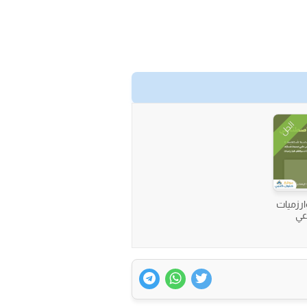
الحل
ارزميات
عي