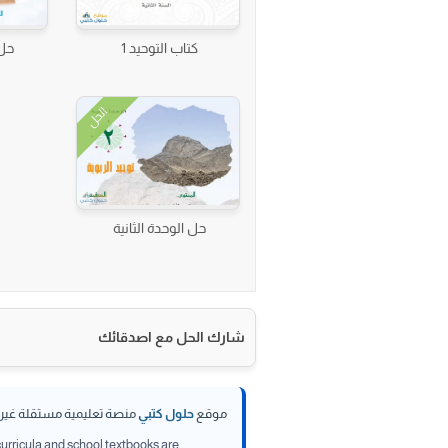
كتاب التوحيد 1
حل 
الحل
حل الوحدة الثانية
شارك الحل مع اصدقائك
موقع
حلول كتبي
منصة تعليمية مستقلة غير تا
 curricula and school textbooks are