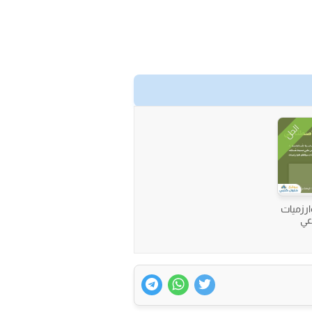
الحل
ارزميات
عي