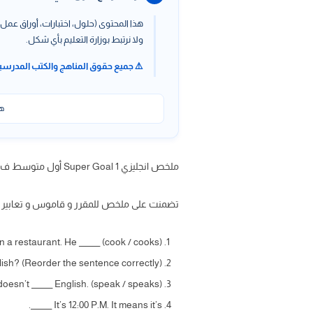
هذا المحتوى (حلول، اختبارات، أوراق عمل،
ولا نرتبط بوزارة التعليم بأي شكل.
⚠️ جميع حقوق المناهج والكتب المدرسي
هذ
ملخص انجليزي Super Goal 1 أول متوسط ف2 ، ملخص انجليزي أول متوسط ف2 ومراجعة شاملة عبر موقعنا حلول كتبي
تضمنت على ملخص للمقرر و قاموس و تعابير تس
n a restaurant. He ______ (cook / cooks).
ish? (Reorder the sentence correctly).
esn’t ______ English. (speak / speaks).
It’s 12:00 P.M. It means it’s ______.