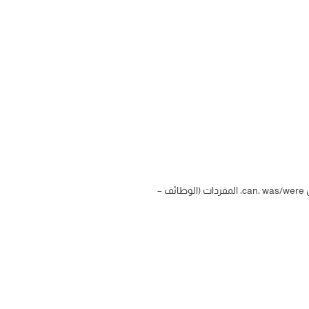
، ويركّز على الأزمنة (المضارع – الماضي – going to)، أفعال can، was/were، المفردات (الوظائف –