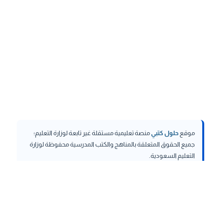
موقع
حلول كتبي
منصة تعليمية مستقلة غير تابعة لوزارة التعليم؛
جميع الحقوق المتعلقة بالمناهج والكتب المدرسية محفوظة لوزارة
التعليم السعودية.
hululktby.net
is an independent educational platform and is
not affiliated with the Ministry of Education. All rights related to
curricula and school textbooks are reserved to the Saudi
Ministry of Education.