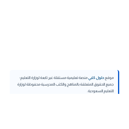
موقع
حلول كتبي
منصة تعليمية مستقلة غير تابعة لوزارة التعليم؛
جميع الحقوق المتعلقة بالمناهج والكتب المدرسية محفوظة لوزارة
التعليم السعودية.
hululktby.net
is an independent educational platform and is
not affiliated with the Ministry of Education. All rights related to
curricula and school textbooks are reserved to the Saudi
Ministry of Education.