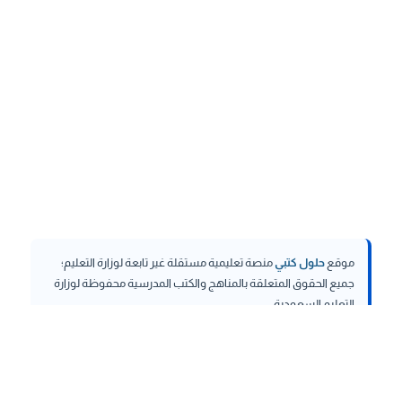
موقع
حلول كتبي
منصة تعليمية مستقلة غير تابعة لوزارة التعليم؛
جميع الحقوق المتعلقة بالمناهج والكتب المدرسية محفوظة لوزارة
التعليم السعودية.
hululktby.net
is an independent educational platform and is
not affiliated with the Ministry of Education. All rights related to
curricula and school textbooks are reserved to the Saudi
Ministry of Education.