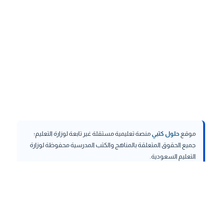
موقع
حلول كتبي
منصة تعليمية مستقلة غير تابعة لوزارة التعليم؛
جميع الحقوق المتعلقة بالمناهج والكتب المدرسية محفوظة لوزارة
التعليم السعودية.
hululktby.net
is an independent educational platform and is
not affiliated with the Ministry of Education. All rights related to
curricula and school textbooks are reserved to the Saudi
Ministry of Education.