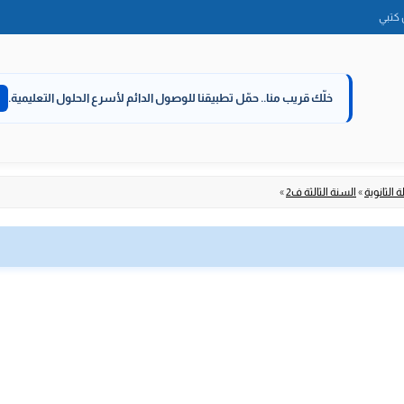
الانتقال
كتبي
إلى
المحتوى
خلّك قريب منا..
حمّل تطبيقنا للوصول الدائم لأسرع الحلول التعليمية.
 الثانوية
»
السنة الثالثة ف2
»