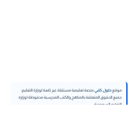
موقع
حلول كتبي
منصة تعليمية مستقلة غير تابعة لوزارة التعليم؛
جميع الحقوق المتعلقة بالمناهج والكتب المدرسية محفوظة لوزارة
التعليم السعودية.
hululktby.net
is an independent educational platform and is
not affiliated with the Ministry of Education. All rights related to
curricula and school textbooks are reserved to the Saudi
Ministry of Education.