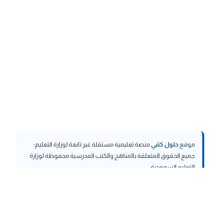
موقع
حلول كتبي
منصة تعليمية مستقلة غير تابعة لوزارة التعليم؛
جميع الحقوق المتعلقة بالمناهج والكتب المدرسية محفوظة لوزارة
التعليم السعودية.
hululktby.net
is an independent educational platform and is
not affiliated with the Ministry of Education. All rights related to
curricula and school textbooks are reserved to the Saudi
Ministry of Education.