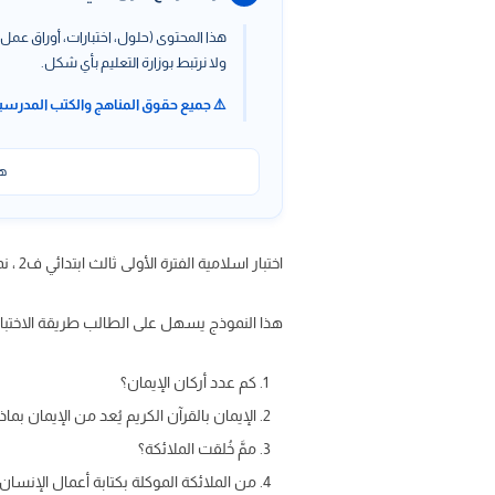
هذا المحتوى (حلول، اختبارات، أوراق عمل،
ولا نرتبط بوزارة التعليم بأي شكل.
⚠️ جميع حقوق المناهج والكتب المدرسي
هذ
اختبار اسلامية الفترة الأولى ثالث ابتدائي ف2 ، نموذج اختبار الفترة الأولى اسلامية ثالث ابتدائي ( تكويني ) عبر موقعنا حلول كتبي
هذا النموذج يسهل على الطالب طريقة الاختبار
كم عدد أركان الإيمان؟
الإيمان بالقرآن الكريم يُعد من الإيمان بماذا
ممَّ خُلقت الملائكة؟
من الملائكة الموكلة بكتابة أعمال الإنسان