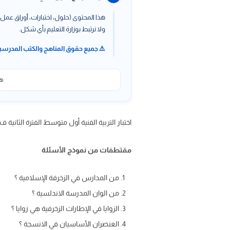
هذا المحتوى (حلول، اختبارات، أوراق عمل،
ولا نرتبط بوزارة التعليم بأي شكل.
⚠️ جميع حقوق المناهج والكتب المدرسي
هذ
اختبار التربية الفنية أول متوسط الفترة الثانية ف1 ، نموذج اختبار فنية صف أول متوسط الفترة الثانية على موقع حلول كتبي
مقتطفات من نموذج الأسئلة
من المدارس في الزخرفة الإسلامية ؟
من الوان المدرسة الاندلسية ؟
الزوايا في الإطارات الزخرفية هي زوايا ؟
العنصران الأساسيان في الانسجة ؟