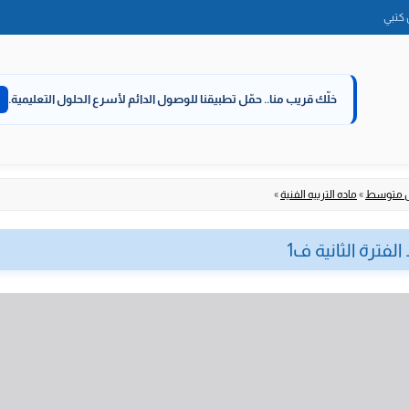
الانتقال
كتبي
إلى
المحتوى
خلّك قريب منا..
حمّل تطبيقنا للوصول الدائم لأسرع الحلول التعليمية.
ل متوسط
»
ماده التربيه الفنية
»
لفترة الثانية ف1