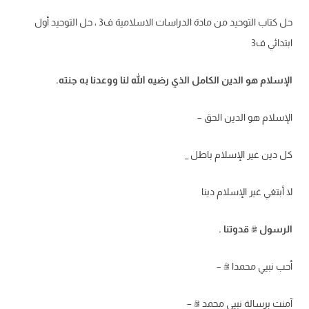
حل كتاب التوحيد من مادة الدراسات الاسلامية ف3 ، حل التوحيد أول
ابتدائي ف3
الإسلام هو الدين الكامل الذي رضيه الله لنا ووعدنا به جنته.
الإسلام هو الدين الحق –
كل دين غير الإسلام باطل _
لا أبتغي غير الإسلام دينا
الرسول ﷺ قدوتنا .
أحب نبيي محمدا ﷺ –
آمنت برسالة نبيي محمد ﷺ –