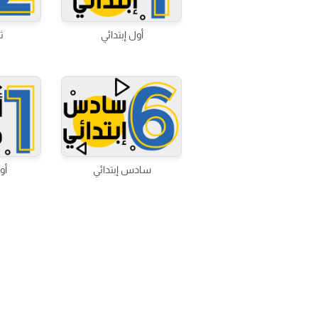
أول إبتدائي
ث
سادس إبتدائي
أو