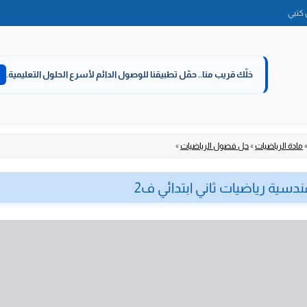
الانتقال
كتبي
إلى
المحتوى
خلّك قريب منا..
حمّل تطبيقنا للوصول الدائم لأسرع الحلول التعليمية.
مادة الرياضيات
»
حل فصول الرياضيات
»
سية رياضيات ثاني ابتدائي ف2