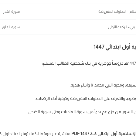
لام – الصلوات المفروضة
سورة القدر
يي – الركعة الأولى
سورة العلق
 ابتدائي 1447
بعة، ومحبة النبي محمد ﷺ واتباع هديه.
ضوء، والتعرف على الصلوات المفروضة وكيفية أداء الركعات.
لسور من جزء عم بدءاً من سورة العاديات وحتى سورة الضحى.
امية أول ابتدائي ف2 1447 PDF
مباشرة عبر موقعنا، كما يتوفر لدينا حلول ك