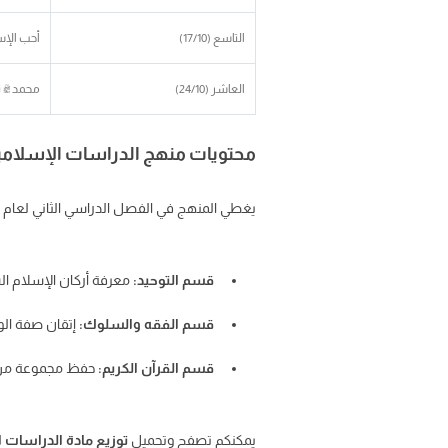
التاسع (17/10)
أحب الإس
العاشر (24/10)
محمد ﷺ نب
محتويات منهج الدراسات الإسلامية أول
يغطي المنهج في الفصل الدراسي الثاني لعام 1447هـ دروساً جوهرية في بناء شخصية الطالب المسلم:
قسم التوحيد:
معرفة أركان الإسلام الس
قسم الفقه والسلوك:
إتقان صفة الو
قسم القرآن الكريم:
حفظ مجموعة من ا
يمكنكم تصفح وتحميل
توزيع مادة الدراسات الإسل