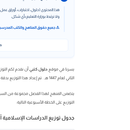
هذا المحتوى (حلول، اختبارات، أوراق عمل،
ولا نرتبط بوزارة التعليم بأي شكل.
⚠️ جميع حقوق المناهج والكتب المدرسي
هذ
يسرنا في موقع
حلول كتبي
أن نقدم لكم التوزي
الثاني لعام 1447 هـ . تم إعداد هذا التوزيع بدقة ليشمل كافة الدروس والأسابيع الدراسية بما يضمن تنظيم الوقت وتحقيق الاستفادة القصوى للطالب.
يتضمن المنهج لهذا الفصل مجموعة من السور 
التوزيع على الخطة الأسبوعية التالية:
جدول توزيع الدراسات الإسلامية أول ابتدائي