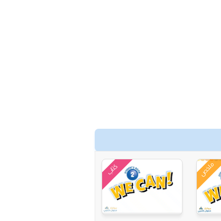
ملخص
كتاب