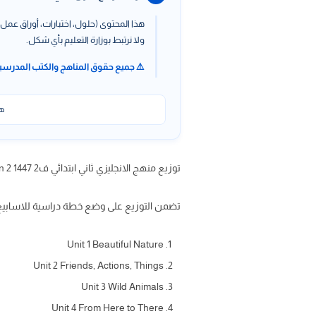
هذا المحتوى (حلول، اختبارات، أوراق عمل،
ولا نرتبط بوزارة التعليم بأي شكل.
⚠️ جميع حقوق المناهج والكتب المدرسي
هذ
توزيع منهج الانجليزي ثاني ابتدائي ف2 1447 we can 2 ، توزيع انجليزي ثاني ابتدائي we can الفصل الدراسي الثاني عبر موقعنا حلول كتبي
تضمن التوزيع على وضع خطة دراسية للاسابي
Unit 1 Beautiful Nature
Unit 2 Friends, Actions, Things
Unit 3 Wild Animals
Unit 4 From Here to There