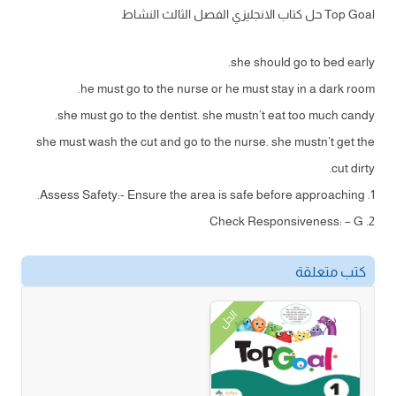
Top Goal حل كتاب الانجليزي الفصل الثالث النشاط
she should go to bed early.
he must go to the nurse or he must stay in a dark room.
she must go to the dentist. she mustn’t eat too much candy.
she must wash the cut and go to the nurse. she mustn’t get the
cut dirty.
1. Assess Safety:- Ensure the area is safe before approaching.
2. Check Responsiveness: – G
كتب متعلقة
الحل