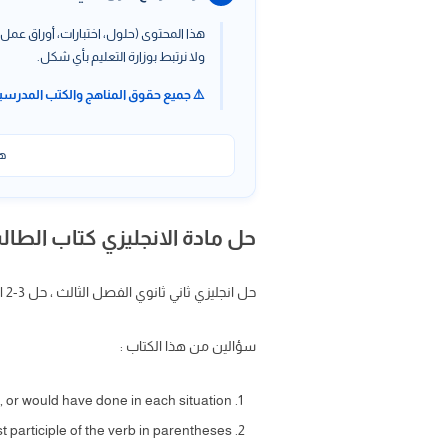
هذا المحتوى (حلول، اختبارات، أوراق عمل،
ولا نرتبط بوزارة التعليم بأي شكل.
⚠️ جميع حقوق المناهج والكتب المدرسي
هذ
حل مادة الانجليزي كتاب الطالب Mega Goal 2-3 ثاني ثانو
حل انجليزي ثاني ثانوي الفصل الثالث ، حل mega goal 2-3 الفصل الثالث ، حل كتاب الطالب mega goal 2 ثاني ثانوي وحدة Amazing Animals
سؤالين من هذا الكتاب :
 or would have done in each situation.
 participle of the verb in parentheses.