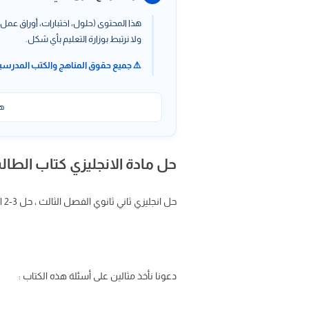
هذا المحتوى (حلول، اختبارات، أوراق عمل،
ولا نرتبط بوزارة التعليم بأي شكل.
⚠️ جميع حقوق المناهج والكتب المدرسي
هذ
حل مادة الانجليزي كتاب الطالب Mega Goal 2-3 ثاني ثانو
حل انجليزي ثاني ثانوي الفصل الثالث ، حل mega goal 2-3 الفصل الثالث ، حل كتاب النشاط mega goal 2 ثاني ثانوي وحدة Amazing Animals
دعونا نأخذ مثالين على أسئلة هذه الكتاب :