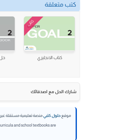
كتب متعلقة
كتاب
كتاب الانجليزي
حل 
شارك الحل مع اصدقائك
موقع
حلول كتبي
منصة تعليمية مستقلة غير تا
 curricula and school textbooks are