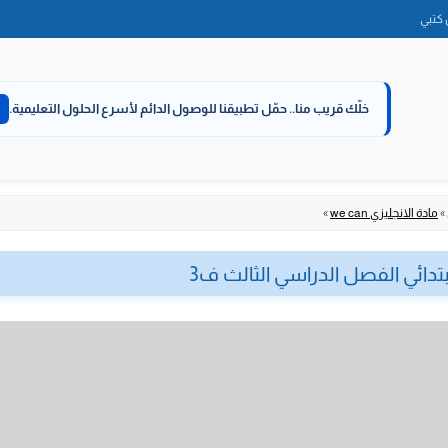
الانتقال
كتبي
إلى
المحتوى
خلّك قريب منا..
حمّل تطبيقنا للوصول الدائم لأسرع الحلول التعليمية.
»
مادة الانجليزي we can
»
تدائي الفصل الدراسي الثالث ف3