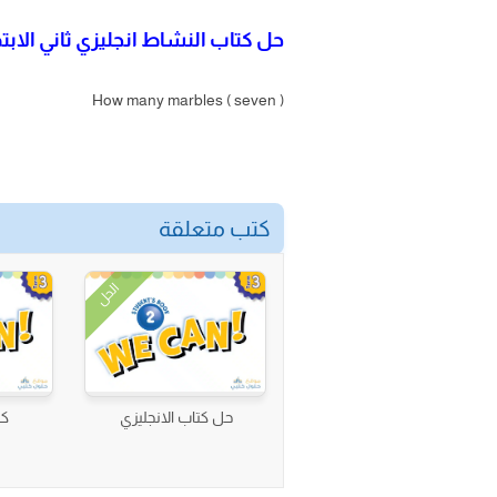
حل كتاب النشاط انجليزي ثاني الابتد
How many marbles ( seven )
كتب متعلقة
الحل
حل كتاب الانجليزي
كت