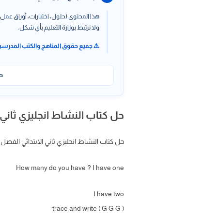
هذا المحتوى (حلول، اختبارات، أوراق عمل،
ولا نرتبط بوزارة التعليم بأي شكل.
⚠️ جميع حقوق المناهج والكتب المدرسي
هذ
حل كتاب النشاط انجليزي ثاني 
حل كتاب النشاط انجليزي ثاني الابتدائي الفصل الدراسي الثالث ف3 حلول جميع دروس مادة WE CAN 2 ا
How many do you have ? I have one
I have two
trace and write ( G G G )