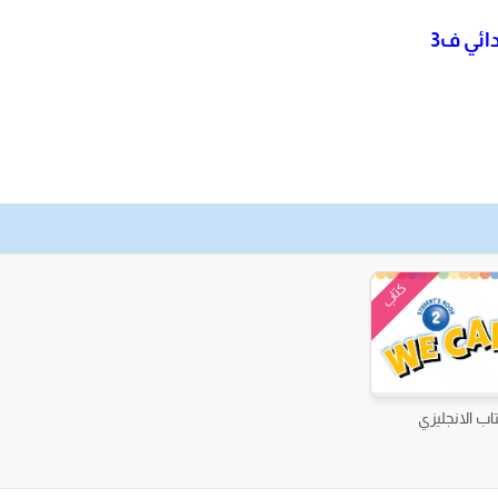
ائي ف3
كتاب
اب الانجليزي