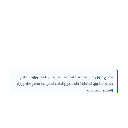
موقع
حلول كتبي
منصة تعليمية مستقلة غير تابعة لوزارة التعليم؛
جميع الحقوق المتعلقة بالمناهج والكتب المدرسية محفوظة لوزارة
التعليم السعودية.
hululktby.net
is an independent educational platform and is
not affiliated with the Ministry of Education. All rights related to
curricula and school textbooks are reserved to the Saudi
Ministry of Education.