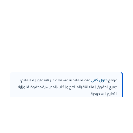
موقع
حلول كتبي
منصة تعليمية مستقلة غير تابعة لوزارة التعليم؛
جميع الحقوق المتعلقة بالمناهج والكتب المدرسية محفوظة لوزارة
التعليم السعودية.
hululktby.net
is an independent educational platform and is
not affiliated with the Ministry of Education. All rights related to
curricula and school textbooks are reserved to the Saudi
Ministry of Education.