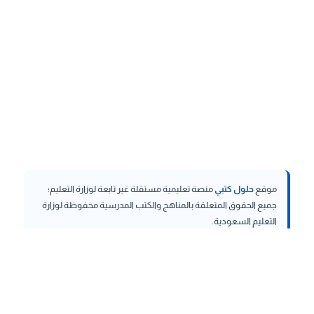
موقع
حلول كتبي
منصة تعليمية مستقلة غير تابعة لوزارة التعليم؛
جميع الحقوق المتعلقة بالمناهج والكتب المدرسية محفوظة لوزارة
التعليم السعودية.
hululktby.net
is an independent educational platform and is
not affiliated with the Ministry of Education. All rights related to
curricula and school textbooks are reserved to the Saudi
Ministry of Education.